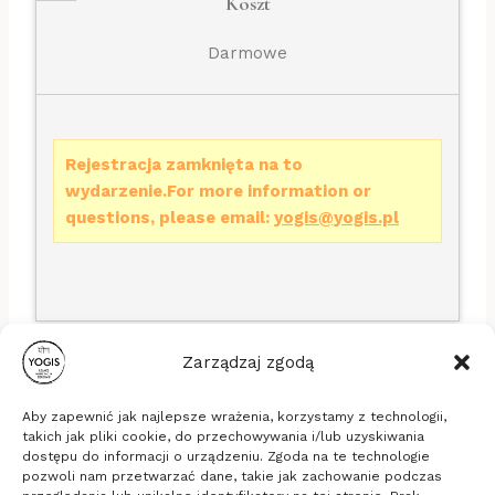
Koszt
Darmowe
Rejestracja zamknięta na to
wydarzenie.For more information or
questions, please email:
yogis@yogis.pl
Zarządzaj zgodą
Aby zapewnić jak najlepsze wrażenia, korzystamy z technologii,
takich jak pliki cookie, do przechowywania i/lub uzyskiwania
dostępu do informacji o urządzeniu. Zgoda na te technologie
pozwoli nam przetwarzać dane, takie jak zachowanie podczas
Stowarzyszenie Yogis