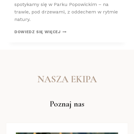
spotykamy się w Parku Popowickim – na
trawie, pod drzewami, z oddechem w rytmie
natury.
J
DOWIEDZ SIĘ WIĘCEJ
O
G
A
W
P
A
R
NASZA EKIPA
K
U
P
O
Poznaj nas
P
O
W
I
C
K