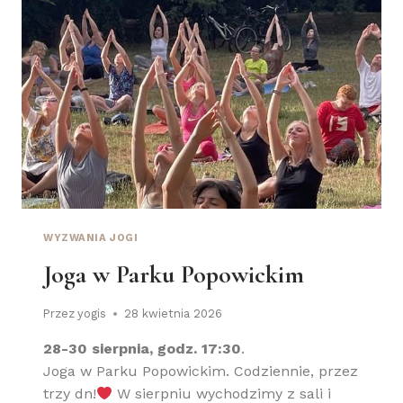
A
R
K
U
S
Z
W
E
D
Z
K
I
M
WYZWANIA JOGI
Joga w Parku Popowickim
Przez
yogis
28 kwietnia 2026
28-30 sierpnia, godz. 17:30
.
Joga w Parku Popowickim. Codziennie, przez
trzy dn!
W sierpniu wychodzimy z sali i