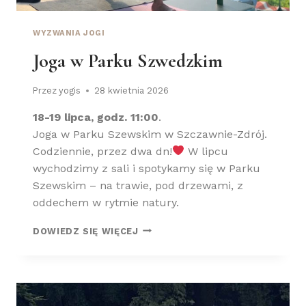
O
W
Y
WYZWANIA JOGI
M
Joga w Parku Szwedzkim
Przez
yogis
28 kwietnia 2026
18-19 lipca, godz. 11:00
.
Joga w Parku Szewskim w Szczawnie-Zdrój.
Codziennie, przez dwa dn!
W lipcu
wychodzimy z sali i spotykamy się w Parku
Szewskim – na trawie, pod drzewami, z
oddechem w rytmie natury.
J
DOWIEDZ SIĘ WIĘCEJ
O
G
A
W
P