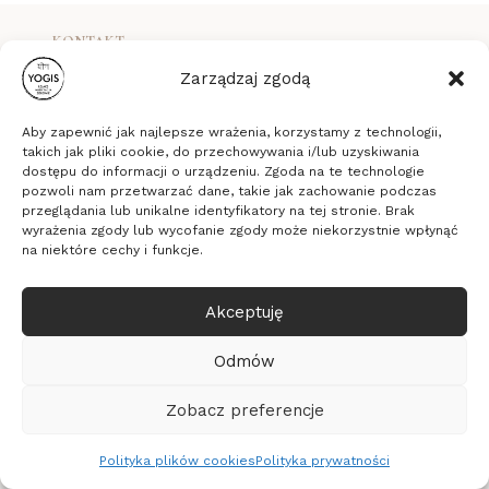
KONTAKT
Pozostań w kontakcie
Zarządzaj zgodą
Aby zapewnić jak najlepsze wrażenia, korzystamy z technologii,
takich jak pliki cookie, do przechowywania i/lub uzyskiwania
Adres studia
dostępu do informacji o urządzeniu. Zgoda na te technologie
pozwoli nam przetwarzać dane, takie jak zachowanie podczas
przeglądania lub unikalne identyfikatory na tej stronie. Brak
ul. Długa 16b/33
wyrażenia zgody lub wycofanie zgody może niekorzystnie wpłynąć
na niektóre cechy i funkcje.
53-658 Wrocław
[wciskamy 33 i dzwoneczek]
Akceptuję
Kontakt
Odmów
Daruka,
+48 509 274 067
Zobacz preferencje
pon–pią, 10:00–14:00
yogis@yogis.pl
Polityka plików cookies
Polityka prywatności