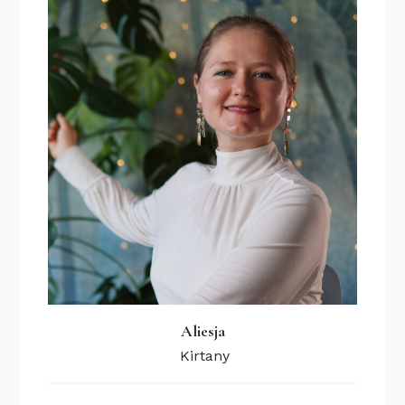
I
M
Aliesja
Kirtany