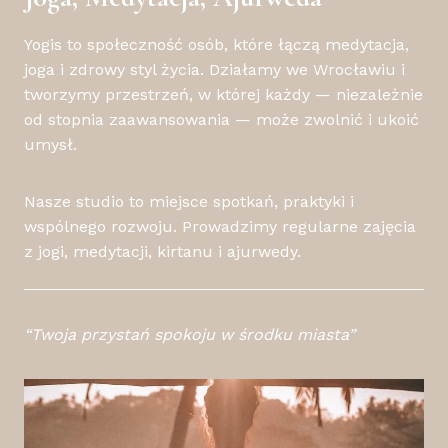
Yogis to społeczność osób, które łączą medytacja,
joga i zdrowy styl życia. Działamy we Wrocławiu i
tworzymy przestrzeń, w której każdy — niezależnie
od stopnia zaawansowania — może zwolnić i ukoić
umysł.
Nasze studio to miejsce spotkań, praktyki i
wspólnego rozwoju. Prowadzimy regularne zajęcia
z jogi, medytacji, kirtanu i ajurwedy.
“Twoja przystań spokoju w środku miasta”