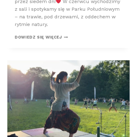
przez siedem dn!
W czerwcu wychodzimy
z sali i spotykamy się w Parku Południowym
– na trawie, pod drzewami, z oddechem w
rytmie natury.
J
DOWIEDZ SIĘ WIĘCEJ
O
G
A
W
P
A
R
K
U
P
O
Ł
U
D
N
I