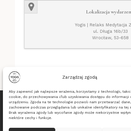
Lokalizacja wydarzen
Yogis | Relaks Medytacja 
ul. Długa 16b/33
Wrocław, 53-658
Zarządzaj zgodą
Aby zapewnić jak najlepsze wrażenia, korzystamy z technologii, takich
cookie, do przechowywania i/lub uzyskiwania dostępu do informacji 
urządzeniu. Zgoda na te technologie pozwoli nam przetwarzać dane, 
Stowarzyszenie Yogis
zachowanie podczas przeglądania lub unikalne identyfikatory na tej s
Brak wyrażenia zgody lub wycofanie zgody może niekorzystnie wpłyn
ul. Długa 16b/33, 53-658 Wrocław
niektóre cechy i funkcje.
KRS: 0000635494, NIP: 8971828289, REGON: 36533