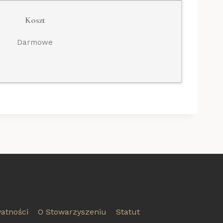
Koszt
Darmowe
watności
O Stowarzyszeniu
Statut