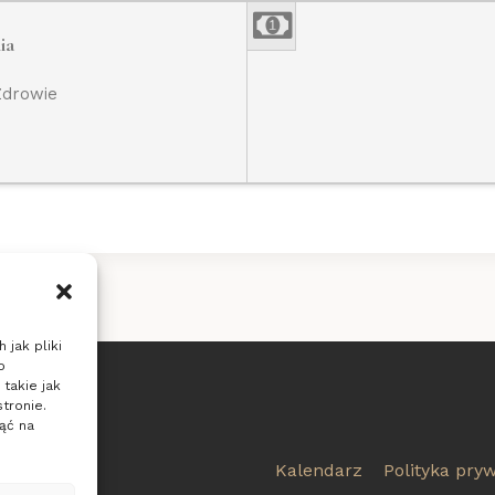
ia
Zdrowie
 jak pliki
o
takie jak
tronie.
ąć na
7805
Kalendarz
Polityka pry