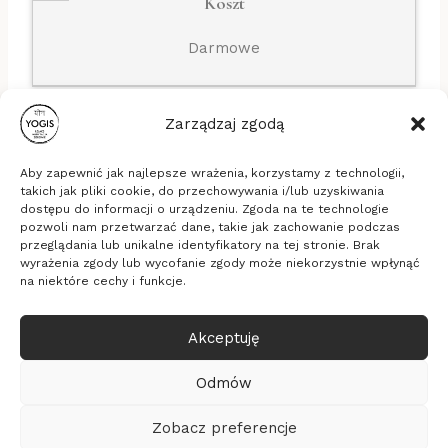
Koszt
Darmowe
Zarządzaj zgodą
Aby zapewnić jak najlepsze wrażenia, korzystamy z technologii,
takich jak pliki cookie, do przechowywania i/lub uzyskiwania
dostępu do informacji o urządzeniu. Zgoda na te technologie
pozwoli nam przetwarzać dane, takie jak zachowanie podczas
Stowarzyszenie Yogis
przeglądania lub unikalne identyfikatory na tej stronie. Brak
ul. Długa 16b/33, 53-658 Wrocław
wyrażenia zgody lub wycofanie zgody może niekorzystnie wpłynąć
KRS: 0000635494, NIP: 8971828289, REGON:
na niektóre cechy i funkcje.
365337805
Akceptuję
© 2026 Yogis - medytacja, relaksacja, zdrowie
Realizacja
Pixelmarketing
Odmów
Kalendarz
Polityka prywatności
Zobacz preferencje