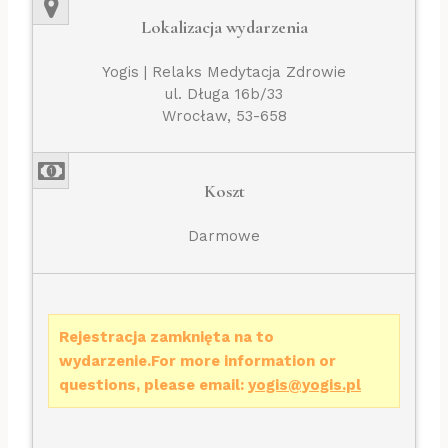
Lokalizacja wydarzenia
Yogis | Relaks Medytacja Zdrowie
ul. Długa 16b/33
Wrocław, 53-658
Koszt
Darmowe
Rejestracja zamknięta na to
wydarzenie.For more information or
questions, please email:
yogis@yogis.pl