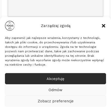
Zarządzaj zgodą
Aby zapewnić jak najlepsze wrażenia, korzystamy z technologii,
takich jak pliki cookie, do przechowywania i/lub uzyskiwania
dostępu do informacji o urządzeniu. Zgoda na te technologie
pozwoli nam przetwarzać dane, takie jak zachowanie podczas
Stowarzyszenie Yogis
przeglądania lub unikalne identyfikatory na tej stronie. Brak
ul. Długa 16b/33, 53-658 Wrocław
wyrażenia zgody lub wycofanie zgody może niekorzystnie wpłynąć
KRS: 0000635494, NIP: 8971828289, REGON:
na niektóre cechy i funkcje.
365337805
Akceptuję
© 2026 Yogis - medytacja, relaksacja, zdrowie
Realizacja
Pixelmarketing
Odmów
Kalendarz
Polityka prywatności
Zobacz preferencje
O Stowarzyszeniu
Statut