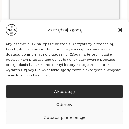
Zarządzaj zgodą
Aby zapewnić jak najlepsze wrażenia, korzystamy z technologii,
takich jak pliki cookie, do przechowywania i/lub uzyskiwania
dostępu do informacji o urządzeniu. Zgoda na te technologie
pozwoli nam przetwarzać dane, takie jak zachowanie podczas
Stowarzyszenie Yogis
przeglądania lub unikalne identyfikatory na tej stronie. Brak
ul. Długa 16b/33, 53-658 Wrocław
wyrażenia zgody lub wycofanie zgody może niekorzystnie wpłynąć
KRS: 0000635494, NIP: 8971828289, REGON:
na niektóre cechy i funkcje.
365337805
Akceptuję
© 2026 Yogis - medytacja, relaksacja, zdrowie
Realizacja
Pixelmarketing
Odmów
Kalendarz
Polityka prywatności
Zobacz preferencje
O Stowarzyszeniu
Statut