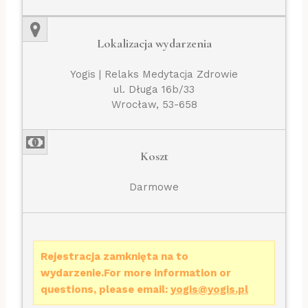
Lokalizacja wydarzenia
Yogis | Relaks Medytacja Zdrowie
ul. Długa 16b/33
Wrocław, 53-658
Koszt
Darmowe
Rejestracja zamknięta na to
wydarzenie.For more information or
questions, please email:
yogis@yogis.pl