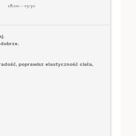
18:00 – 19:30
j.
 dobrze.
 radość, poprawisz elastyczność ciała,