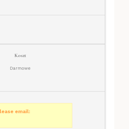
Koszt
Darmowe
lease email: