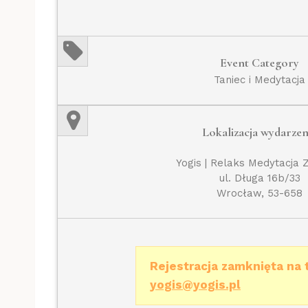
Event Category
Taniec i Medytacja
Lokalizacja wydarzen
Yogis | Relaks Medytacja 
ul. Długa 16b/33
Wrocław, 53-658
Rejestracja zamknięta na 
yogis@yogis.pl