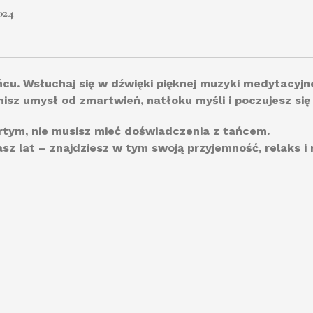
024
cu. Wsłuchaj się w dźwięki pięknej muzyki medytacyjne
nisz umysł od zmartwień, natłoku myśli i poczujesz się
rtym, nie musisz mieć doświadczenia z tańcem.
masz lat – znajdziesz w tym swoją przyjemność, relaks i