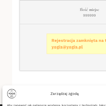
Ilość miejsc
999999
Rejestracja zamknięta na 
yogis@yogis.pl
Zarządzaj zgodą
Aby zapewnić jak najlepsze wrażenia, korzystamy z technologii, takich