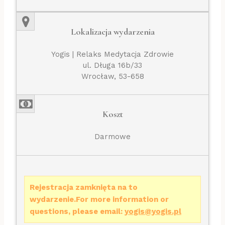
Lokalizacja wydarzenia
Yogis | Relaks Medytacja Zdrowie
ul. Długa 16b/33
Wrocław, 53-658
Koszt
Darmowe
Rejestracja zamknięta na to
wydarzenie.For more information or
questions, please email:
yogis@yogis.pl