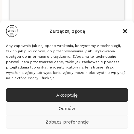
Zarządzaj zgodą
Aby zapewnić jak najlepsze wrażenia, korzystamy z technologii,
takich jak pliki cookie, do przechowywania i/lub uzyskiwania
dostępu do informacji o urządzeniu. Zgoda na te technologie
pozwoli nam przetwarzać dane, takie jak zachowanie podczas
Stowarzyszenie Yogis
przeglądania lub unikalne identyfikatory na tej stronie. Brak
ul. Długa 16b/33, 53-658 Wrocław
wyrażenia zgody lub wycofanie zgody może niekorzystnie wpłynąć
KRS: 0000635494, NIP: 8971828289, REGON:
na niektóre cechy i funkcje.
365337805
Akceptuję
© 2026 Yogis - medytacja, relaksacja, zdrowie
Realizacja
Pixelmarketing
Odmów
Kalendarz
Polityka prywatności
Zobacz preferencje
O Stowarzyszeniu
Statut