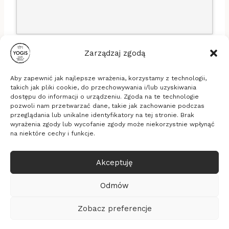
Zarządzaj zgodą
Aby zapewnić jak najlepsze wrażenia, korzystamy z technologii,
takich jak pliki cookie, do przechowywania i/lub uzyskiwania
dostępu do informacji o urządzeniu. Zgoda na te technologie
pozwoli nam przetwarzać dane, takie jak zachowanie podczas
Stowarzyszenie Yogis
przeglądania lub unikalne identyfikatory na tej stronie. Brak
ul. Długa 16b/33, 53-658 Wrocław
wyrażenia zgody lub wycofanie zgody może niekorzystnie wpłynąć
KRS: 0000635494, NIP: 8971828289, REGON:
na niektóre cechy i funkcje.
365337805
Akceptuję
© 2026 Yogis - medytacja, relaksacja, zdrowie
Realizacja
Pixelmarketing
Odmów
Kalendarz
Polityka prywatności
Zobacz preferencje
O Stowarzyszeniu
Statut