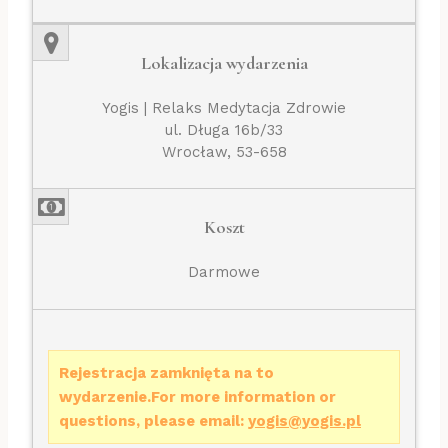
Lokalizacja wydarzenia
Yogis | Relaks Medytacja Zdrowie
ul. Długa 16b/33
Wrocław, 53-658
Koszt
Darmowe
Rejestracja zamknięta na to
wydarzenie.For more information or
questions, please email:
yogis@yogis.pl