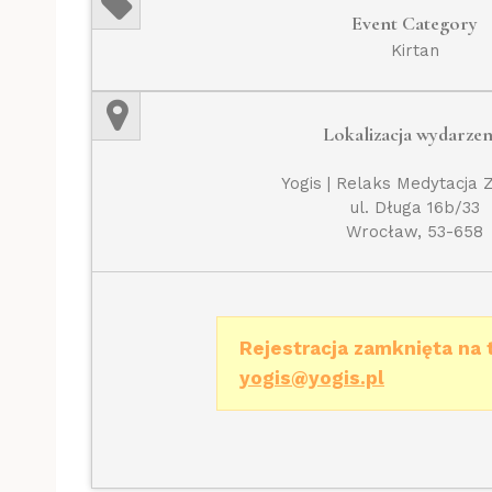
Event Category
Kirtan
Lokalizacja wydarzen
Yogis | Relaks Medytacja 
ul. Długa 16b/33
Wrocław, 53-658
Rejestracja zamknięta na 
yogis@yogis.pl