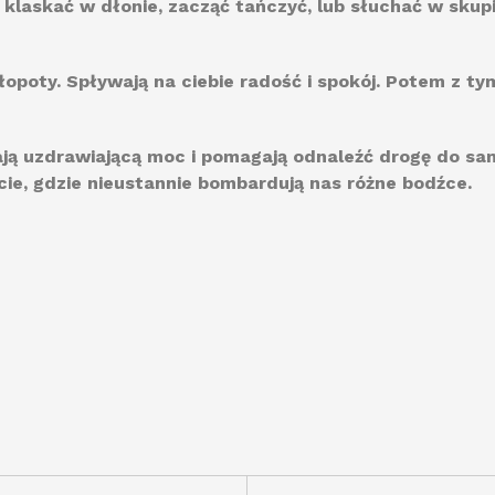
 klaskać w dłonie, zacząć tańczyć, lub słuchać w skup
łopoty. Spływają na ciebie radość i spokój. Potem z 
ają uzdrawiającą moc i pomagają odnaleźć drogę do sam
ie, gdzie nieustannie bombardują nas różne bodźce.