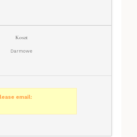
Koszt
Darmowe
lease email: