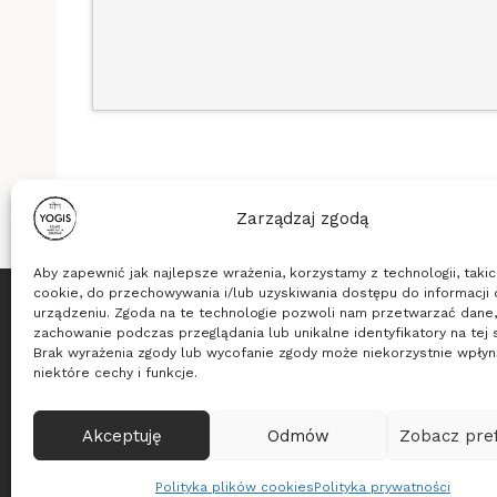
Zarządzaj zgodą
Aby zapewnić jak najlepsze wrażenia, korzystamy z technologii, takich
cookie, do przechowywania i/lub uzyskiwania dostępu do informacji 
urządzeniu. Zgoda na te technologie pozwoli nam przetwarzać dane, 
Stowarzyszenie Yogis
zachowanie podczas przeglądania lub unikalne identyfikatory na tej s
Brak wyrażenia zgody lub wycofanie zgody może niekorzystnie wpłyn
ul. Długa 16b/33, 53-658 Wrocław
niektóre cechy i funkcje.
KRS: 0000635494, NIP: 8971828289, REGON: 36533
© 2026 Yogis - medytacja, relaksacja, zdrowie
Akceptuję
Odmów
Zobacz pre
Realizacja
Pixelmarketing
Polityka plików cookies
Polityka prywatności