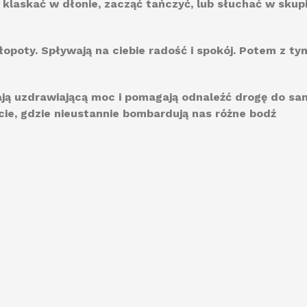
 klaskać w dłonie, zacząć tańczyć, lub słuchać w skup
łopoty. Spływają na ciebie radość i spokój. Potem z 
ają uzdrawiającą moc i pomagają odnaleźć drogę do sam
ie, gdzie nieustannie bombardują nas różne bodź