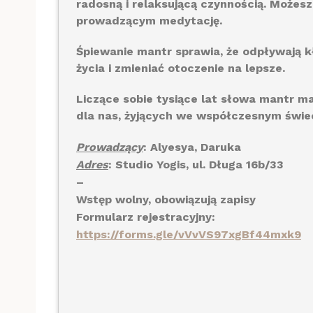
radosną i relaksującą czynnością. Możesz
prowadzącym medytację.
Śpiewanie mantr sprawia, że odpływają k
życia i zmieniać otoczenie na lepsze.
Liczące sobie tysiące lat słowa mantr m
dla nas, żyjących we współczesnym świec
Prowadzący
: Alyesya, Daruka
Adres
: Studio Yogis, ul. Długa 16b/33
–
Wstęp wolny, obowiązują zapisy
Formularz rejestracyjny:
https://forms.gle/vVvVS97xgBf44mxk9