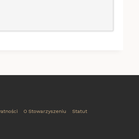
watności
O Stowarzyszeniu
Statut