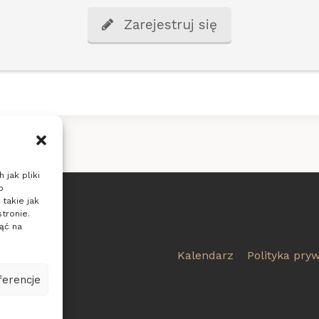
Zarejestruj się
 jak pliki
o
takie jak
tronie.
ąć na
7805
Kalendarz
Polityka pry
ferencje