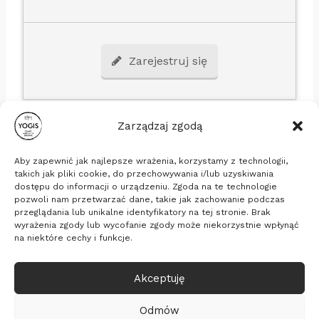
Zarejestruj się
Zarządzaj zgodą
Aby zapewnić jak najlepsze wrażenia, korzystamy z technologii,
takich jak pliki cookie, do przechowywania i/lub uzyskiwania
dostępu do informacji o urządzeniu. Zgoda na te technologie
pozwoli nam przetwarzać dane, takie jak zachowanie podczas
Stowarzyszenie Yogis
przeglądania lub unikalne identyfikatory na tej stronie. Brak
ul. Długa 16b/33, 53-658 Wrocław
wyrażenia zgody lub wycofanie zgody może niekorzystnie wpłynąć
KRS: 0000635494, NIP: 8971828289, REGON:
na niektóre cechy i funkcje.
365337805
Akceptuję
© 2026 Yogis - medytacja, relaksacja, zdrowie
Realizacja
Pixelmarketing
Odmów