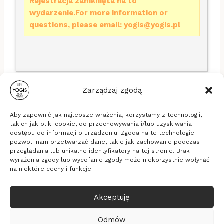
Rejestracja zamknięta na to
wydarzenie.For more information or
questions, please email:
yogis@yogis.pl
Zarządzaj zgodą
Aby zapewnić jak najlepsze wrażenia, korzystamy z technologii,
takich jak pliki cookie, do przechowywania i/lub uzyskiwania
dostępu do informacji o urządzeniu. Zgoda na te technologie
pozwoli nam przetwarzać dane, takie jak zachowanie podczas
Stowarzyszenie Yogis
przeglądania lub unikalne identyfikatory na tej stronie. Brak
ul. Długa 16b/33, 53-658 Wrocław
wyrażenia zgody lub wycofanie zgody może niekorzystnie wpłynąć
KRS: 0000635494, NIP: 8971828289, REGON:
na niektóre cechy i funkcje.
365337805
Akceptuję
© 2026 Yogis - medytacja, relaksacja, zdrowie
Realizacja
Pixelmarketing
Odmów