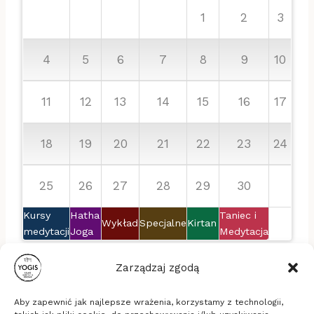
1
2
3
4
5
6
7
8
9
10
11
12
13
14
15
16
17
18
19
20
21
22
23
24
25
26
27
28
29
30
Kursy
Hatha
Taniec i
Wykład
Specjalne
Kirtan
medytacji
Joga
Medytacja
Zarządzaj zgodą
Aby zapewnić jak najlepsze wrażenia, korzystamy z technologii,