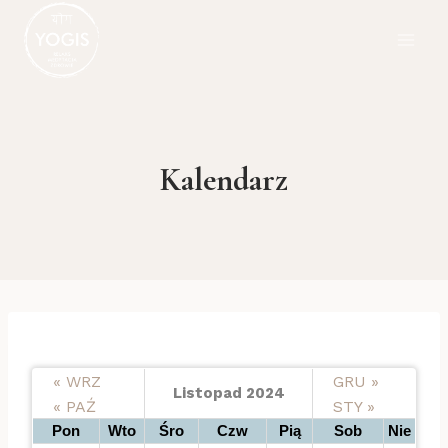
Przejdź
do
treści
Kalendarz
« WRZ
GRU »
Listopad 2024
« PAŹ
STY »
Pon
Wto
Śro
Czw
Pią
Sob
Nie