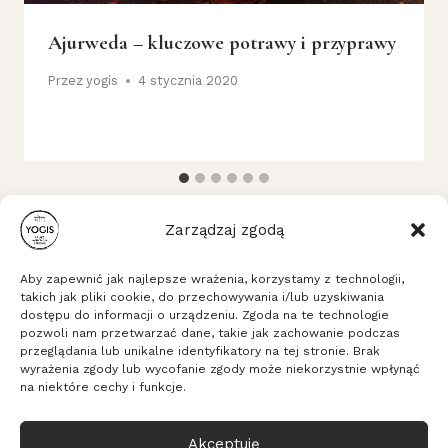
Ajurweda – kluczowe potrawy i przyprawy
Przez
yogis
4 stycznia 2020
Zarządzaj zgodą
Aby zapewnić jak najlepsze wrażenia, korzystamy z technologii,
takich jak pliki cookie, do przechowywania i/lub uzyskiwania
dostępu do informacji o urządzeniu. Zgoda na te technologie
pozwoli nam przetwarzać dane, takie jak zachowanie podczas
Stowarzyszenie Yogis
przeglądania lub unikalne identyfikatory na tej stronie. Brak
ul. Długa 16b/33, 53-658 Wrocław
wyrażenia zgody lub wycofanie zgody może niekorzystnie wpłynąć
KRS: 0000635494, NIP: 8971828289, REGON:
na niektóre cechy i funkcje.
365337805
Akceptuję