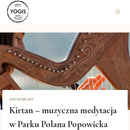
Przejdź
do
treści
ARCHIWALNE
Kirtan – muzyczna medytacja
w Parku Polana Popowicka