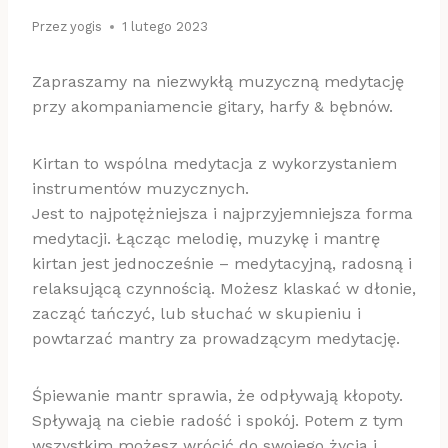
Przez
yogis
1 lutego 2023
Zapraszamy na niezwykłą muzyczną medytację
przy akompaniamencie gitary, harfy & bębnów.
Kirtan to wspólna medytacja z wykorzystaniem
instrumentów muzycznych.
Jest to najpotężniejsza i najprzyjemniejsza forma
medytacji. Łącząc melodię, muzykę i mantrę
kirtan jest jednocześnie – medytacyjną, radosną i
relaksującą czynnością. Możesz klaskać w dłonie,
zacząć tańczyć, lub słuchać w skupieniu i
powtarzać mantry za prowadzącym medytację.
Śpiewanie mantr sprawia, że odpływają kłopoty.
Spływają na ciebie radość i spokój. Potem z tym
wszystkim możesz wrócić do swojego życia i