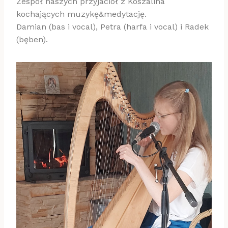
Zespół naszych przyjaciół z Koszalina
kochających muzykę&medytację.
Damian (bas i vocal), Petra (harfa i vocal) i Radek
(bęben).