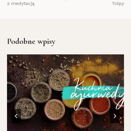
wpisu
z medytacją
Tołpy
Podobne wpisy