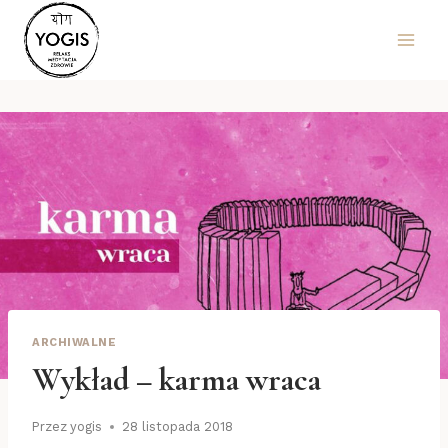
Przejdź
do
treści
ARCHIWALNE
Wykład – karma wraca
Przez
yogis
28 listopada 2018