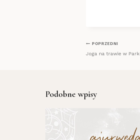
Nawigacja
POPRZEDNI
Joga na trawie w Par
wpisu
Podobne wpisy