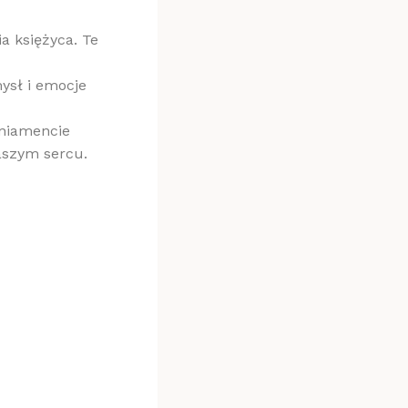
a księżyca. Te
ysł i emocje
niamencie
aszym sercu.