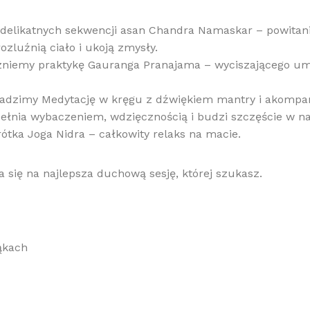
delikatnych sekwencji asan Chandra Namaskar – powitani
ozluźnią ciało i ukoją zmysły.
zniemy praktykę Gauranga Pranajama – wyciszającego um
adzimy Medytację w kręgu z dźwiękiem mantry i akompa
ełnia wybaczeniem, wdzięcznością i budzi szczęście w n
ótka Joga Nidra – całkowity relaks na macie.
a się na najlepsza duchową sesję, której szukasz.
ąkach