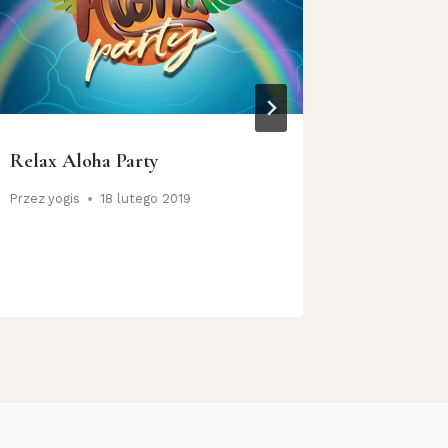
Relax Aloha Party
Kirtan –
Parku P
Przez
yogis
18 lutego 2019
Przez
yogis