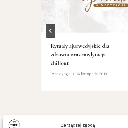
z
Rytuały ajurwedyjskie dla
zdrowia oraz medytacja
chillout
20
Przez
yogis
16 listopada 2019
Zarządzaj zgodą