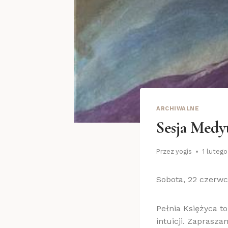
ARCHIWALNE
Sesja Medyt
Przez
yogis
1 luteg
Sobota, 22 czerw
Pełnia Księżyca t
intuicji. Zaprasza