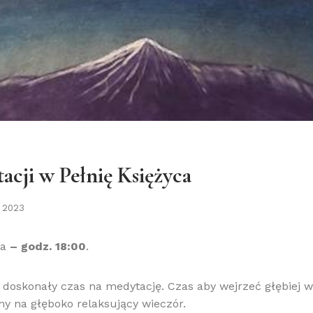
acji w Pełnię Księżyca
o 2023
ca
– godz. 18:00
.
o doskonały czas na medytację. Czas aby wejrzeć głębiej w
my na głęboko relaksujący wieczór.